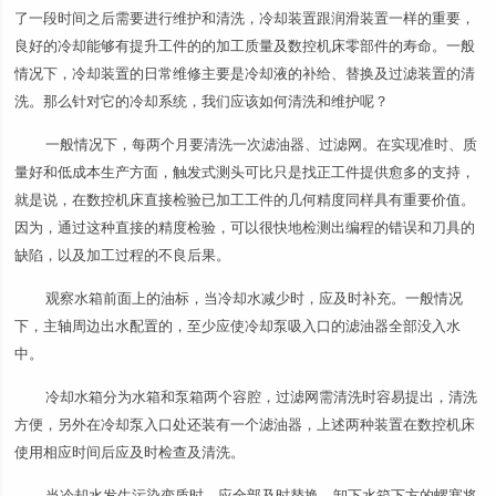
了一段时间之后需要进行维护和清洗，冷却装置跟润滑装置一样的重要，
良好的冷却能够有提升工件的的加工质量及数控机床零部件的寿命。一般
情况下，冷却装置的日常维修主要是冷却液的补给、替换及过滤装置的清
洗。那么针对它的冷却系统，我们应该如何清洗和维护呢？
一般情况下，每两个月要清洗一次滤油器、过滤网。在实现准时、质
量好和低成本生产方面，触发式测头可比只是找正工件提供愈多的支持，
就是说，在数控机床直接检验已加工工件的几何精度同样具有重要价值。
因为，通过这种直接的精度检验，可以很快地检测出编程的错误和刀具的
缺陷，以及加工过程的不良后果。
观察水箱前面上的油标，当冷却水减少时，应及时补充。一般情况
下，主轴周边出水配置的，至少应使冷却泵吸入口的滤油器全部没入水
中。
冷却水箱分为水箱和泵箱两个容腔，过滤网需清洗时容易提出，清洗
方便，另外在冷却泵入口处还装有一个滤油器，上述两种装置在数控机床
使用相应时间后应及时检查及清洗。
当冷却水发生污染变质时，应全部及时替换，卸下水箱下方的螺塞将