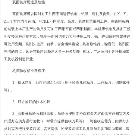
双面铣床
用途及性能
双面铣床可以同时对工件两平面进行铣削，钻眼，镗孔及倒角。在X、Y、
Z三个方向均可运动。可加工不同宽度、高度、长度和重量的工件。在铣削头的
前端装上本厂生产的角尺头可加工凹形平面或凹形斜面。本机床铣削头具备工频
和变频两种运转方式，铣削平面时切削力大可使用工频。钻、镗倒角时频繁变速
可使用变频。铣削头选用 轴承，合金钢斜齿轮，具有刚性好，噪音低，铣削面
光洁的特点，床身导轨超音频淬火是一种多功能 机床，广泛应用于各种机械加
工及机器制造行业。
机床验收标准及程序
1．机床精度：JB/T8490.1-1999（用于验收几何精度、工作精度、切削试件
等）。
2．双方签订的技术协议
3．验收分预验收和终验收，预验收按照本协议有关内容由供方通知需方及
代理方在供方进行验收（ 时需方提供验收刀具等）；终验收在需方，由供方人
员到需方进行安装调试，需方提供 的安装调试工具并派员工参加协助调试，调