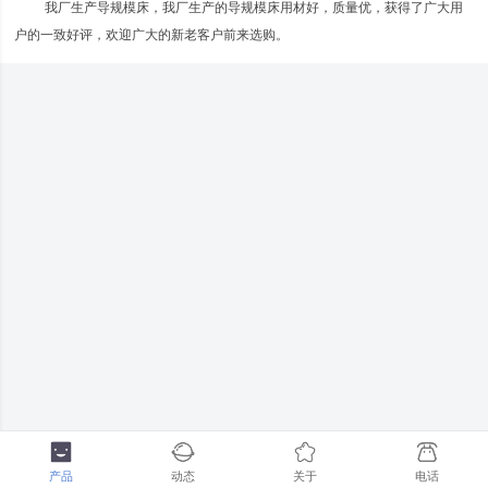
我厂生产导规模床，我厂生产的导规模床用材好，质量优，获得了广大用
户的一致好评，欢迎广大的新老客户前来选购。
产品
动态
关于
电话