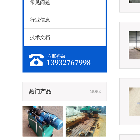
常见问题
行业信息
技术文档
热门产品
MORE
00滚压机床
导规模床