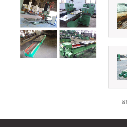
9系列普通经
双面铣床
控落地镗铣
床
机械滑台
行程1000mm机械
滑台
首