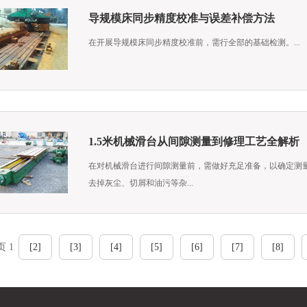
导规模床同步精度校准与误差补偿方法
在开展导规模床同步精度校准前，需行全部的基础检测。...
1.5米机械滑台从间隙测量到修理工艺全解析
在对机械滑台进行间隙测量前，需做好充足准备，以确定测
去掉灰尘、切屑和油污等杂...
页 1
[2]
[3]
[4]
[5]
[6]
[7]
[8]