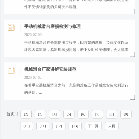
件不受锈蚀损伤的关键技术规范。...
手动机械滑台磨损检测与修理
2026-07-06
手动机械滑台在长期使用过程中，因频繁的摩擦、负载变化以及
环境因素影响，易出现磨损问题，若不及时检测修理，会大幅降
低设备精度与使用寿命。...
机械滑台厂家讲解安装规范
2026-07-02
在着手安装机械滑台之前，充足的准备工作是后续安装顺利进行
的基础。...
首页 1
[2]
[3]
[4]
[5]
[6]
[7]
[8]
[9]
[10]
[11]
[12]
[13]
下一页
末页