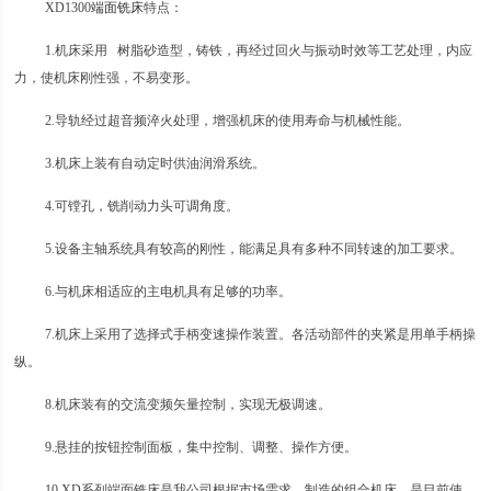
XD1300
端面铣床
特点：
1.机床采用 树脂砂造型，铸铁，再经过回火与振动时效等工艺处理，内应
力，使机床刚性强，不易变形。
2.导轨经过超音频淬火处理，增强机床的使用寿命与机械性能。
3.机床上装有自动定时供油润滑系统。
4.可镗孔，铣削动力头可调角度。
5.设备主轴系统具有较高的刚性，能满足具有多种不同转速的加工要求。
6.与机床相适应的主电机具有足够的功率。
7.机床上采用了选择式手柄变速操作装置。各活动部件的夹紧是用单手柄操
纵。
8.机床装有的交流变频矢量控制，实现无极调速。
9.悬挂的按钮控制面板，集中控制、调整、操作方便。
10.XD系列端面铣床是我公司根据市场需求，制造的组合机床，是目前使