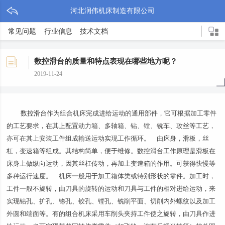
河北润伟机床制造有限公司
常见问题
行业信息
技术文档
数控滑台的质量和特点表现在哪些地方呢？
2019-11-24
数控滑台
作为组合机床完成进给运动的通用部件，它可根据加工零件
的工艺要求，在其上配置动力箱、多轴箱、钻、镗、铣车、攻丝等工艺，
亦可在其上安装工件组成输送运动实现工作循环。 由床身，滑板，丝
杠，变速箱等组成。其结构简单，便于维修。数控滑台工作原理是滑板在
床身上做纵向运动，因其丝杠传动，再加上变速箱的作用。可获得快慢等
多种运行速度。 机床一般用于加工箱体类或特别形状的零件。加工时，
工件一般不旋转，由刀具的旋转的运动和刀具与工件的相对进给运动，来
实现钻孔、扩孔、锪孔、铰孔、镗孔、铣削平面、切削内外螺纹以及加工
外圆和端面等。有的组合机床采用车削头夹持工件使之旋转，由刀具作进