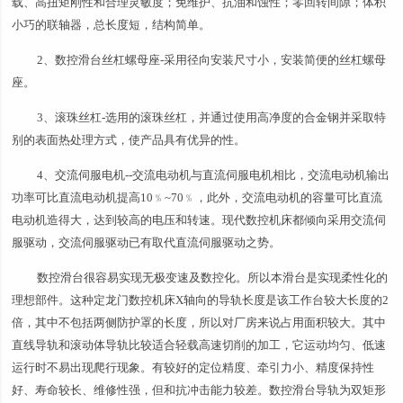
载、高扭矩刚性和合理灵敏度；免维护、抗油和蚀性；零回转间隙；体积
小巧的联轴器，总长度短，结构简单。
2、数控滑台丝杠螺母座-采用径向安装尺寸小，安装简便的丝杠螺母
座。
3、滚珠丝杠-选用的滚珠丝杠，并通过使用高净度的合金钢并采取特
别的表面热处理方式，使产品具有优异的性。
4、交流伺服电机--交流电动机与直流伺服电机相比，交流电动机输出
功率可比直流电动机提高10﹪~70﹪，此外，交流电动机的容量可比直流
电动机造得大，达到较高的电压和转速。现代数控机床都倾向采用交流伺
服驱动，交流伺服驱动已有取代直流伺服驱动之势。
数控滑台很容易实现无极变速及数控化。所以本滑台是实现柔性化的
理想部件。这种定龙门数控机床X轴向的导轨长度是该工作台较大长度的2
倍，其中不包括两侧防护罩的长度，所以对厂房来说占用面积较大。其中
直线导轨和滚动体导轨比较适合轻载高速切削的加工，它运动均匀、低速
运行时不易出现爬行现象。有较好的定位精度、牵引力小、精度保持性
好、寿命较长、维修性强，但和抗冲击能力较差。数控滑台导轨为双矩形