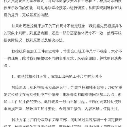
作人员需要自为基准原则，将马尔测微仪安装在主导轨上，根据马尔测微
仪显示数值的变化，对副导轨螺栓预紧力进行调整，从而实现副导轨直线
度的提升，完成基座的装配。
如果出现数控机床加工的工件尺寸不稳定现象，我们起先要根据具体
的现象来判断，到底是表面，还是一部分还是整体尺寸不一致，然后再根
据实际情况，找到原因以及解决办法。
数控机床在加工工件的过程中，常常会出现工件尺寸不稳定，大小不
一的现象，此时我们要根据不同的表现形式，来确定原因，并找到解决办
法：
1、驱动器相位灯正常，而加工出来的工件尺寸时大时小
故障原因：机床拖板长期高速运行，导致丝杆和轴承磨损；刀架的重
复定位精度在长期使用中产生偏差；拖板每次都能准确回到加工起点，但
加工工件尺寸仍然变化。此种现象一般由主轴引起，主轴的高速转动使轴
承磨损严重，导致加工尺寸变化。金属加工微信，内容不错，值得关注。
解决方案：用百分表靠在刀架底部，同时通过系统编辑一个固定循环
程序，检查拖板的重复定位精度，调整丝杆间隙，替换轴承；用百分表检