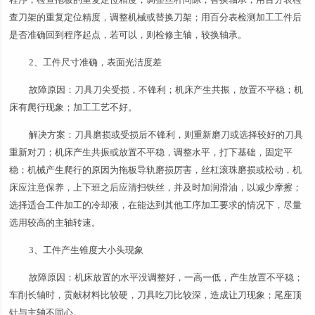
查刀架的重复定位精度，调整机械或替换刀架；用百分表检测加工工件后
是否准确回到程序起点，若可以，则检修主轴，较换轴承。
2、工件尺寸准确，表面光洁度差
故障原因：刀具刀尖受损，不锋利；机床产生共振，放置不平稳；机
床有爬行现象；加工工艺不好。
解决方案：刀具磨损或受损后不锋利，则重新磨刀或选择较好的刀具
重新对刀；机床产生共振或放置不平稳，调整水平，打下基础，固定平
稳；机械产生爬行的原因为拖板导轨磨损厉害，丝杠滚珠磨损或松动，机
床应注意保养，上下班之后应清扫铁丝，并及时加润滑油，以减少摩擦；
选择适合工件加工的冷却液，在能达到其他工序加工要求的情况下，尽量
选用较高的主轴转速。
3、工件产生锥度大小头现象
故障原因：机床放置的水平没调整好，一高一低，产生放置不平稳；
车削长轴时，贡献材料比较硬，刀具吃刀比较深，造成让刀现象；尾座顶
针与主轴不同心。