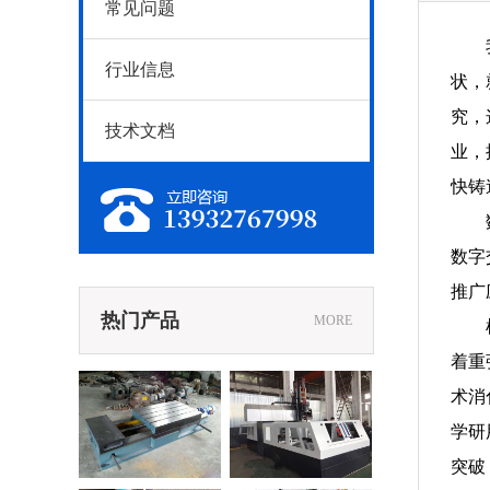
常见问题
行业信息
状，
究，
技术文档
业，
快铸
数字
推广
热门产品
MORE
着重
术消
械滑台
定梁式数控龙门铣
学研
床
突破