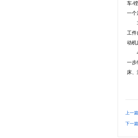
车-
一个
工件
动机
一步
床、
上一
下一