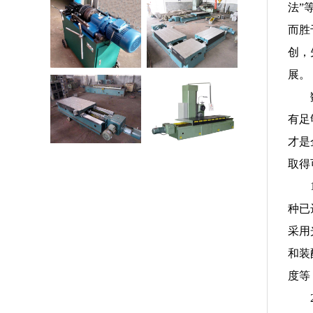
法”
00滚压机床
2.5米机械滑台
而胜
创，
展。
列机械滑台
XD1200型端面铣
床
有足
才是
取得
种已
采用
和装
度等