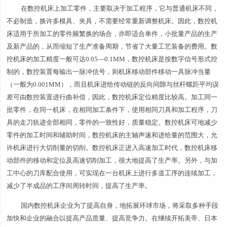
在数控机床上加工零件，主要取决于加工程序，它与普通机床不同，
不必制造，换许多模具、夹具，不需要经常重新调整机床。因此，数控机
床适用于所加工的零件频繁换的场合，亦即适合单件，小批量产品的生产
及新产品的，从而缩短了生产准备周期，节省了大量工艺装备的费用。数
控机床的加工精度一般可达0.05—0.1MM，数控机床是按数字信号形式控
制的，数控装置每输出一脉冲信号，则机床移动部件移动一具脉冲当量
（一般为0.001MM），而且机床进给传动链的反向间隙与丝杆螺距平均误
差可由数控装置进行曲补偿，因此，数控机床定位精度比较高。加工同一
批零件，在同一机床，在相同加工条件下，使用相同刀具和加工程序，刀
具的走刀轨迹全部相同，零件的一致性好，质量稳定。数控机床可地减少
零件的加工时间和辅助时间，数控机床的主轴声速和进给量的范围大，允
许机床进行大切削量的切削。数控机床正进入高速加工时代，数控机床移
动部件的移动和定位及高速切削加工，很大地提高了生产率。另外，与加
工中心的刀库配合使用，可实现在一台机床上进行多道工序的连续加工，
减少了半成品的工序间周转时间，提高了生产率。
国内数控机床企业为了提高自身，地拓展环球市场，将采取多种手段
加快和企业的融合以提高产品质量、提高竞争力。在继续开拓美帝、日本