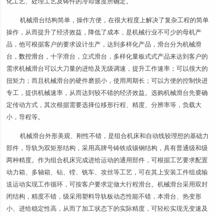
化工艺、处理工艺及铸件的冷却速度所确定。
机械滑台结构简单，操作方便，在很大程度上解决了复杂工程的简单
操作，从而提升了经济效益，降低了成本，是机械行业不可少的母机产
品，他可根据客户的要求设计生产，达到多样化产品，滑台分为机械滑
台，
数控滑台
，十字滑台，立式滑台，多样化量板式式产品来达到客户的
需求机械滑台可以大刀量的进给及无级调速，提升工作速率；可以很大的
扭矩力；而且机械滑台的硬件磨损小，使用周期长；可以方便的控制快进
专工，提供机械速率，从而达到较不错的经济效益。选购机械滑台先要确
定传动方式，其次根据需要选择位移形行程、精度、分辨率等，负载大
小，导程等。
机械滑台外形美观、刚性不错，是组合机床和自动线较理想的基础力
部件，导轨为双矩形结构，采用高牌号铸铁或镶钢结构，具有普通级和级
两种精度。作为组合机床完成进给运动的通用部件，可根据工艺要求配置
动力箱、多轴箱、钻、镗、铣车、攻丝等工艺，可在其上安装工件组成输
送运动实现工作循环，可按客户要求定做大行程滑台。机械滑台采用双封
闭结构，精度不错，级采用塑料导轨板动态性能不错，本滑台、热变形
小、进给稳定性高，从而了加工状态下的实际精度，可轻松实现无变速及