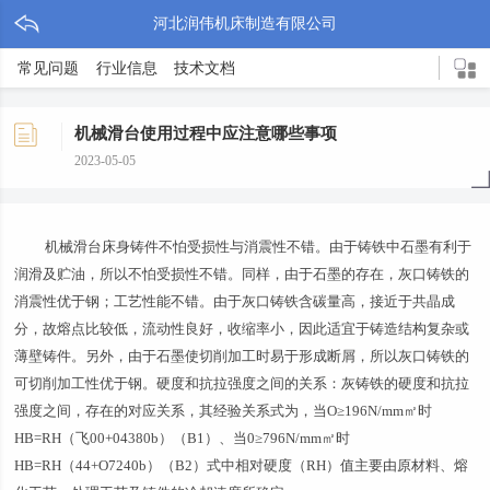
河北润伟机床制造有限公司
常见问题
行业信息
技术文档
机械滑台使用过程中应注意哪些事项
2023-05-05
机械滑台床身铸件不怕受损性与消震性不错。由于铸铁中石墨有利于
润滑及贮油，所以不怕受损性不错。同样，由于石墨的存在，灰口铸铁的
消震性优于钢；工艺性能不错。由于灰口铸铁含碳量高，接近于共晶成
分，故熔点比较低，流动性良好，收缩率小，因此适宜于铸造结构复杂或
薄壁铸件。另外，由于石墨使切削加工时易于形成断屑，所以灰口铸铁的
可切削加工性优于钢。硬度和抗拉强度之间的关系：灰铸铁的硬度和抗拉
强度之间，存在的对应关系，其经验关系式为，当O≥196N/mm㎡时
HB=RH（飞00+04380b）（B1）、当0≥796N/mm㎡时
HB=RH（44+O7240b）（B2）式中相对硬度（RH）值主要由原材料、熔