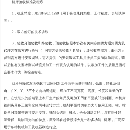
机床验收标准及程序
1．机床精度：JB/T8490.1-1999（用于验收几何精度、工作精度、切削试件
等）。
2．双方签订的技术协议
3．验收分预验收和终验收，预验收按照本协议有关内容由供方通知需方及
代理方在供方进行验收（ 时需方提供验收刀具等）；终验收在需方，由供方人
员到需方进行安装调试，需方提供 的安装调试工具并派员工参加协助调试，调
试后按有关要求测试精度并加工一件双方认可的试件，以该加工件的质量是否符
合要求作为 终检验标准。
双柱升降式
双面铣床
可以同时对工件两平面进行铣削，钻眼，镗孔及倒
角。在X、Y、Z三个方向均可运动。可加工不同宽度、高度、长度和重量的工
件。在铣削头的前端装上本厂生产的角尺头可加工凹形平面或凹形斜面。本机床
铣削头具备工频和变频两种运转方式，铣削平面时切削力大可使用工频。钻、镗
倒角时频繁变速可使用变频。铣削头选用 轴承，合金钢斜齿轮，具有刚性好，
噪音低，铣削面光洁的特点，床身导轨超音频淬火是一种多功能 机床，广泛应
用于各种机械加工及机器制造行业。