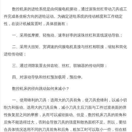
数控机床的进给系统是由伺服电机驱动，通过滚珠丝杠带动刀具或工
件完成各坐标方向的进给运动。为确定进给系统的传动精度和工作稳定
性，在设计机械装置时，具体措施有：
一、采用低摩擦、轻拖动、速率好率的滚珠丝杠和直线滚动导轨；
二、采用大扭矩、宽调速的伺服电机直接与丝杠相联接，缩短和简化
进给传动链；
三、通过消隙装置去掉齿轮、丝杠、联轴器的传动间隙；
四、对滚动导轨和丝杠预加载荷，预拉伸。
数控机床的径向跳动如何来减小？
一、使用锋利的刀具：选用大的刀具前角，使刀具愈锋利，以减小切
削力和振动。选用大的刀具后角，减小刀具主后刀面与工件过渡表面的弹
性恢复层之间的摩擦，从而可以减轻振动。但是，数控机床刀具的前角和
后角不能选得过大，否则会导致刀具的强度和散热面积不足。所以，要结
合具体情况选用不同的刀具前角和后角，粗加工时可以取小一些，但在精