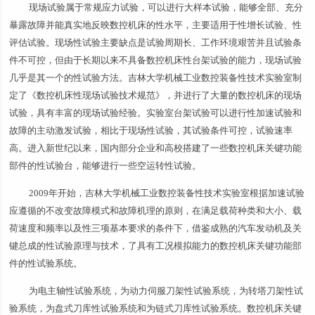
现场试验属于常规应力试验，可以进行大样本试验，能够全部、充分
暴露故障并能真实地反映数控机床的性水平，主要适用于性增长试验、性
评估试验。现场性试验主要缺点是试验周期长、工作环境艰苦并且试验条
件不可控，但由于长期以来不具备数控机床性台架试验的能力，现场试验
几乎是其一个的性试验方法。吉林大学机械工业数控装备性技术实验室制
定了《数控机床性现场试验技术规范》，并进行了大量的数控机床的现场
试验，具有丰富的现场试验经验。实验室台架试验可以进行性加速试验和
故障的主动激发试验，相比于现场性试验，其试验条件可控，试验速率
高。进入新世纪以来，国内部分企业和高校搭建了一些数控机床关键功能
部件的性试验台，能够进行一些空运转性试验。
2009年开始，吉林大学机械工业数控装备性技术实验室根据加速试验
应遵循的不改变故障模式和故障机理的原则，在满足载荷种类和大小、载
荷速度和频率以及性三项基本要求的条件下，借鉴成熟的汽车发动机及关
键总成的性试验原理与技术，了具有工况模拟能力的数控机床关键功能部
件的性试验系统。
为电主轴性试验系统，为动力伺服刀架性试验系统，为转塔刀架性试
验系统，为盘式刀库性试验系统和为链式刀库性试验系统。数控机床关键