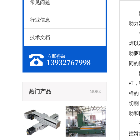
常见问题
行业信息
动力
技术文档
焊以
动驱
同的
杠，
热门产品
MORE
样的
切削
动和
线导轨滑台
XD1400卧式端面
铣床
控滑