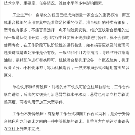
技术水平、重要度、任务情况、维修水平等多种影响因素。
工业生产中，自动化的程度已经成为衡量一家企业的重要标准，而直
线滑台模组的应用在其中起着举足轻重的位置。滑台模组的种类有很多，
型号也有很多，不能盲目选择，愈不能随意安装。维护直线滑台模组的过
程一般是从使用开始，使用过程中只要按正确步骤进行操作，就不会影响
使用寿命，在工作阶段可以阶段性的进行检测，如有损害应该及时发现问
题关键或是查处操作是否有误。一般3到6个月内部清洁，导轨丝杆注润滑
油脂，易耗配件进行替换即可。机械滑台是机床设备一个概况统称，机床
设备又分几十种铣床都可称为机械滑台，一般按布局形式和适用范围加以
区分。
单柱铣床和单臂铣床：前者的水平铣头可沿立柱导轨移动，工作台作
纵向进给；后者的立铣头可沿悬臂导轨水平移动，悬臂也可沿立柱导轨调
整高度。两者均用于加工大型零件。
工作台不升降铣床：有榘形工作台式和圆工作台式两种，是介于升降
台铣床和龙门铣床之间的一种中等规格的铣床。其垂直方向的运动由铣头
在立柱上升降来完成。