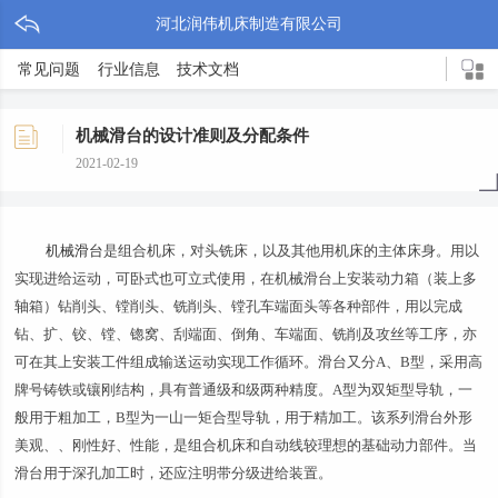
河北润伟机床制造有限公司
常见问题
行业信息
技术文档
机械滑台的设计准则及分配条件
2021-02-19
机械滑台
是组合机床，对头铣床，以及其他用机床的主体床身。用以
实现进给运动，可卧式也可立式使用，在机械滑台上安装动力箱（装上多
轴箱）钻削头、镗削头、铣削头、镗孔车端面头等各种部件，用以完成
钻、扩、铰、镗、锪窝、刮端面、倒角、车端面、铣削及攻丝等工序，亦
可在其上安装工件组成输送运动实现工作循环。滑台又分A、B型，采用高
牌号铸铁或镶刚结构，具有普通级和级两种精度。A型为双矩型导轨，一
般用于粗加工，B型为一山一矩合型导轨，用于精加工。该系列滑台外形
美观、、刚性好、性能，是组合机床和自动线较理想的基础动力部件。当
滑台用于深孔加工时，还应注明带分级进给装置。