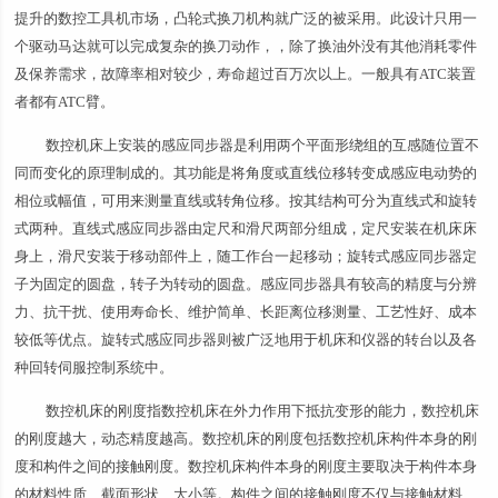
提升的数控工具机市场，凸轮式换刀机构就广泛的被采用。此设计只用一
个驱动马达就可以完成复杂的换刀动作，，除了换油外没有其他消耗零件
及保养需求，故障率相对较少，寿命超过百万次以上。一般具有ATC装置
者都有ATC臂。
数控机床上安装的感应同步器是利用两个平面形绕组的互感随位置不
同而变化的原理制成的。其功能是将角度或直线位移转变成感应电动势的
相位或幅值，可用来测量直线或转角位移。按其结构可分为直线式和旋转
式两种。直线式感应同步器由定尺和滑尺两部分组成，定尺安装在机床床
身上，滑尺安装于移动部件上，随工作台一起移动；旋转式感应同步器定
子为固定的圆盘，转子为转动的圆盘。感应同步器具有较高的精度与分辨
力、抗干扰、使用寿命长、维护简单、长距离位移测量、工艺性好、成本
较低等优点。旋转式感应同步器则被广泛地用于机床和仪器的转台以及各
种回转伺服控制系统中。
数控机床的刚度指数控机床在外力作用下抵抗变形的能力，数控机床
的刚度越大，动态精度越高。数控机床的刚度包括数控机床构件本身的刚
度和构件之间的接触刚度。数控机床构件本身的刚度主要取决于构件本身
的材料性质、截面形状、大小等。构件之间的接触刚度不仅与接触材料、