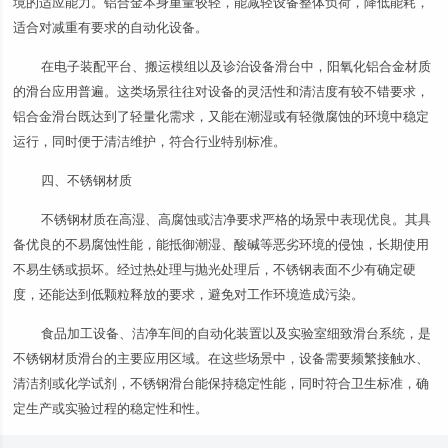
境的适应能力。铝合金本身重量较轻，能减轻设备整体负荷，降低能耗，
适合对减重有要求的自动化设备。
在电子装配平台、搬运模组以及诊治设备滑台中，阳氧化铝合金材质
的滑台应用普遍。这类场景往往对设备的灵活性和清洁度有较不错要求，
铝合金滑台既达到了轻量化需求，又能在潮湿或有轻微腐蚀的环境中稳定
运行，同时便于清洁维护，符合行业特别标准。
四、不锈钢材质
不锈钢材质在高湿、高腐蚀或洁净要求严格的场景中表现优良。其具
备优良的不易腐蚀性能，能抵御潮湿、酸碱等恶劣环境的侵蚀，长期使用
不易生锈或损坏。经过热处理与抛光处理后，不锈钢表面不少有确定硬
度，还能达到低颗粒释放的要求，避免对工作环境造成污染。
食品加工设备、洁净车间的自动化装置以及实验室细致滑台系统，是
不锈钢材质滑台的主要应用区域。在这些场景中，设备需要频繁接触水、
清洁剂或化学试剂，不锈钢滑台能保持稳定性能，同时符合卫生标准，确
定生产或实验过程的稳定性和性。