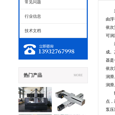
常见问题
行业信息
由浮
依次
技术文档
可润
成。
器是
依次
热门产品
MORE
润滑
润滑
2系列数控定
镶直线导轨滑台
点，
移动镗铣床
泵压