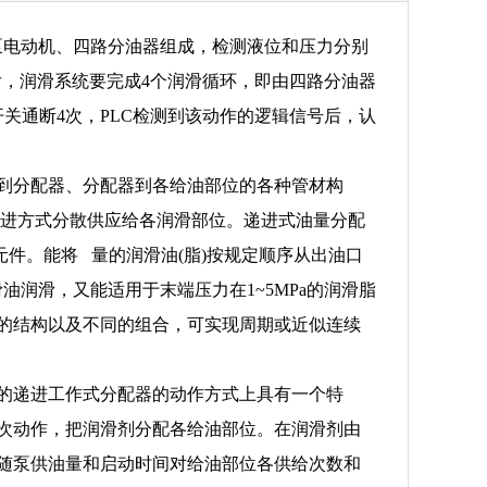
泵电动机、四路分油器组成，检测液位和压力分别
后，润滑系统要完成4个润滑循环，即由四路分油器
关通断4次，PLC检测到该动作的逻辑信号后，认
到分配器、分配器到各给油部位的各种管材构
递进方式分散供应给各润滑部位。递进式油量分配
件。能将 量的润滑油(脂)按规定顺序从出油口
油润滑，又能适用于末端压力在1~5MPa的润滑脂
的结构以及不同的组合，可实现周期或近似连续
的递进工作式分配器的动作方式上具有一个特
次动作，把润滑剂分配各给油部位。在润滑剂由
随泵供油量和启动时间对给油部位各供给次数和