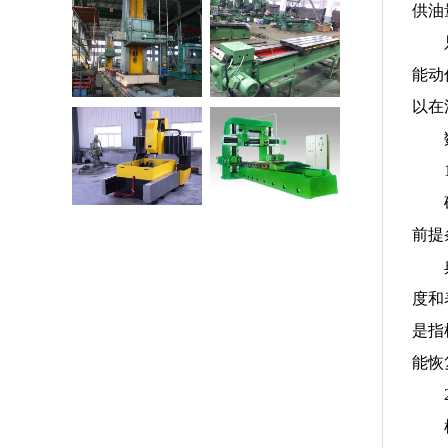
供油
地镗铣床
行程1000mm机械
滑台
能动
以在
数控钻床
TBXM20系列龙门
镗刨铣磨机床
前提
度和
是指
能恢