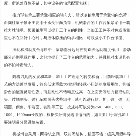
度，所以兼容性不错，其中设备的轴承配置包括：
推力球轴承主要承受相应的轴向力，所以该轴承用于承受轴向负荷；
而圆柱滚子轴承主要用于承受径向负荷，机械滑台的工作台预紧采用一套
推力球轴承。预紧轴承可以提升工作台的刚性，当加工工件不对称或质量
重心不在回转中心时，与液体静压的轴承相比，可以减小工作台倾覆。
滚动和滑动复合导轨中，滚动部分起到控制直线运动精度作用，滑动
部分起到承载作用，比好地提升了工作台的承重能力，并且相对来说具有
的不怕冲击能力。
随着刀具的发展和革新，加工工艺理念的转变和新，目前轻载加工工
艺的方法蓬勃发展，符合低速重载大扭矩和轻载小扭矩的发展规律。机械
滑台的配置灵活性强，而且刚性不错精度也高，在上面安装动力箱或钻削
头、镗铣削头、镗孔车端面头这些部件，就可以进行钻、扩、铰、镗、刮
端面、倒角、车端面、铣削等工艺，按规格可以分为250、400、630、
1000、1600mm长度的，根据实际情况选用适当的，如果要用于深孔加工
要注明带分级进给装置。
机械滑台采用（两导轨之间）双封闭结构，精度不错；级采用塑料导