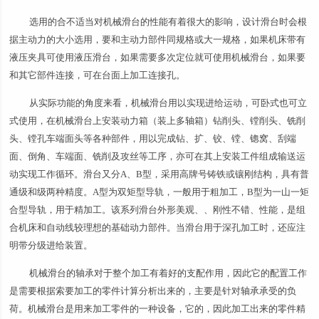
选用的合不适当对机械滑台的性能有着很大的影响，设计滑台时会根
据主动力的大小选用，要和主动力部件同规格或大一规格，如果机床带有
液压夹具可使用液压滑台，如果需要多次定位就可使用机械滑台，如果要
和其它部件连接，可在台面上加工连接孔。
从实际功能的角度来看，机械滑台用以实现进给运动，可卧式也可立
式使用，在机械滑台上安装动力箱（装上多轴箱）钻削头、镗削头、铣削
头、镗孔车端面头等各种部件，用以完成钻、扩、铰、镗、锪窝、刮端
面、倒角、车端面、铣削及攻丝等工序，亦可在其上安装工件组成输送运
动实现工作循环。滑台又分A、B型，采用高牌号铸铁或镶刚结构，具有普
通级和级两种精度。A型为双矩型导轨，一般用于粗加工，B型为一山一矩
合型导轨，用于精加工。该系列滑台外形美观、、刚性不错、性能，是组
合机床和自动线较理想的基础动力部件。当滑台用于深孔加工时，还应注
明带分级进给装置。
机械滑台的轴承对于整个加工有着好的支配作用，因此它的配置工作
是需要根据索要加工的零件计算分析出来的，主要是针对轴承承受的负
荷。机械滑台是用来加工零件的一种设备，它的，因此加工出来的零件精