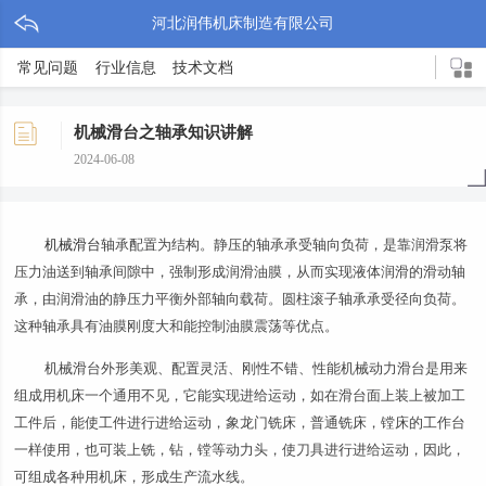
河北润伟机床制造有限公司
常见问题
行业信息
技术文档
机械滑台之轴承知识讲解
2024-06-08
机械滑台
轴承配置为结构。静压的轴承承受轴向负荷，是靠润滑泵将
压力油送到轴承间隙中，强制形成润滑油膜，从而实现液体润滑的滑动轴
承，由润滑油的静压力平衡外部轴向载荷。圆柱滚子轴承承受径向负荷。
这种轴承具有油膜刚度大和能控制油膜震荡等优点。
机械滑台外形美观、配置灵活、刚性不错、性能机械动力滑台是用来
组成用机床一个通用不见，它能实现进给运动，如在滑台面上装上被加工
工件后，能使工件进行进给运动，象龙门铣床，普通铣床，镗床的工作台
一样使用，也可装上铣，钻，镗等动力头，使刀具进行进给运动，因此，
可组成各种用机床，形成生产流水线。