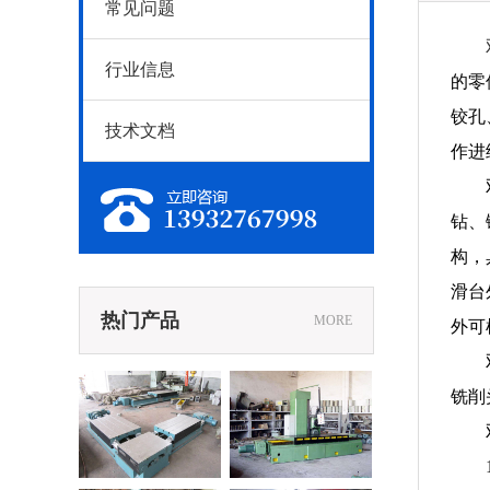
常见问题
行业信息
的零
铰孔
技术文档
作进
钻、
构，
滑台
热门产品
MORE
外可
铣削
米机械滑台
XD1300端面铣床