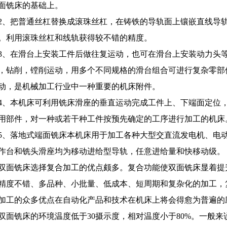
面铣床的基础上。
2、把普通丝杠替换成滚珠丝杠，在铸铁的导轨面上镶嵌直线导
。利用滚珠丝杠和线轨获得较不错的精度。
3、在滑台上安装工件后做往复运动，也可在滑台上安装动力头
，钻削，镗削运动，用多个不同规格的滑台组合可进行复杂零部
动，是机械加工行业中一种重要的机床附件。
4、本机床可利用铣床滑座的垂直运动完成工件上、下端面定位
用部件，对一种或若干种工件按预先确定的工序进行加工的机床
5、落地式端面铣床本机床用于加工各种大型交直流发电机、电
作台和铣头滑座均为移动进给型导轨，任意进给量和快移动级。
双面铣床选择复合加工的优点颇多。复合功能使双面铣床显着提
精度不错、多品种、小批量、低成本、短周期和复杂化的加工，
加工的众多优点在自动化产品和技术在机床上将会得愈为普遍的
双面铣床的环境温度低于30摄示度，相对温度小于80%。一般