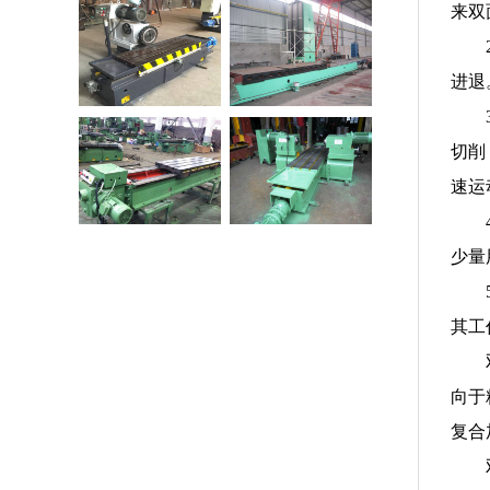
来双
00型端面铣
端面铣床（齐头
床
机）
进退
切削
00mm机械
SX2016型双面铣床
滑台
速运
少量
其工
向于
复合