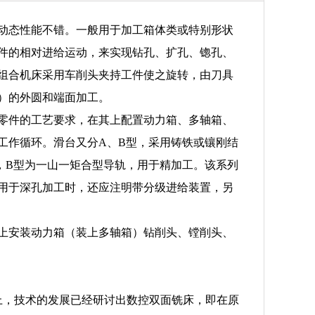
动态性能不错。一般用于加工箱体类或特别形状
件的相对进给运动，来实现钻孔、扩孔、锪孔、
组合机床采用车削头夹持工件使之旋转，由刀具
）的外圆和端面加工。
零件的工艺要求，在其上配置动力箱、多轴箱、
工作循环。滑台又分A、B型，采用铸铁或镶刚结
，B型为一山一矩合型导轨，用于精加工。该系列
用于深孔加工时，还应注明带分级进给装置，另
上安装动力箱（装上多轴箱）钻削头、镗削头、
上，技术的发展已经研讨出数控双面铣床，即在原