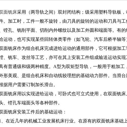
双面铣床
采用（两导轨之间）双封闭结构；级采用塑料导轨板，
件。加工时，工件一般不旋转，由刀具的旋转的运动和刀具与工
、镗孔、铣削平面、切削内外螺纹以及加工外圆和端面等。有的
给运动，也可实现某些回转体类零件（如飞轮、汽车后桥半轴等
双面铣床作为组合机床完成进给运动的通用部件，它可根据加工
镗、铣车、攻丝等工艺，亦可在其上安装工件组成输送运动实现
具有普通级和级两种精度。A型为双矩型导轨，一般用于粗加工
外形美观、是组合机床和自动线较理想的基础动力部件。当滑台
根据用户需要订制加长滑台。
双面铣床用以实现进给运动，可卧式也可立式使用，在双面铣床
头、镗孔车端面头等各种部件。
双面铣床安装工件后的基础运动：
1、在近几年的机械工业发展机床行业。在原有的双面铣床基础