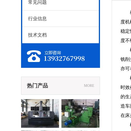
常见问题
行业信息
度机
稳定
技术文档
度不
铣削
亦可
热门产品
MORE
时效
的生
造车
2系列数控定
双柱升降式双面铣
在床
移动镗铣床
床