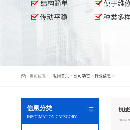
当前位置：
返回首页
>
公司动态
>
行业信息
>
信息分类
机械
INFORMATION CATEGORY
2021-09