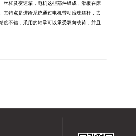
、丝杠及变速箱，电机这些部件组成，滑板在床
。其特点是进给系统通过电机带动滚珠丝杆，去
精度不错，采用的轴承可以承受双向载荷，并且