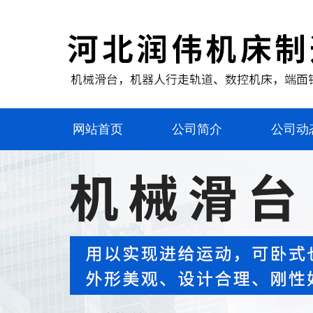
网站首页
公司简介
公司动