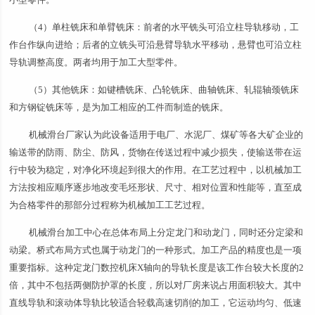
（4）单柱铣床和单臂铣床：前者的水平铣头可沿立柱导轨移动，工
作台作纵向进给；后者的立铣头可沿悬臂导轨水平移动，悬臂也可沿立柱
导轨调整高度。两者均用于加工大型零件。
（5）其他铣床：如键槽铣床、凸轮铣床、曲轴铣床、轧辊轴颈铣床
和方钢锭铣床等，是为加工相应的工件而制造的铣床。
机械滑台厂家认为此设备适用于电厂、水泥厂、煤矿等各大矿企业的
输送带的防雨、防尘、防风，货物在传送过程中减少损失，使输送带在运
行中较为稳定，对净化环境起到很大的作用。在工艺过程中，以机械加工
方法按相应顺序逐步地改变毛坯形状、尺寸、相对位置和性能等，直至成
为合格零件的那部分过程称为机械加工工艺过程。
机械滑台加工中心在总体布局上分定龙门和动龙门，同时还分定梁和
动梁。桥式布局方式也属于动龙门的一种形式。加工产品的精度也是一项
重要指标。这种定龙门数控机床X轴向的导轨长度是该工作台较大长度的2
倍，其中不包括两侧防护罩的长度，所以对厂房来说占用面积较大。其中
直线导轨和滚动体导轨比较适合轻载高速切削的加工，它运动均匀、低速