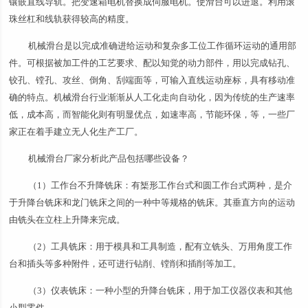
镶嵌直线导轨。把变速箱电机替换成伺服电机。使滑台可以进退。利用滚
珠丝杠和线轨获得较高的精度。
机械滑台是以完成准确进给运动和复杂多工位工作循环运动的通用部
件。可根据被加工件的工艺要求、配以知觉的动力部件，用以完成钻孔、
铰孔、镗孔、攻丝、倒角、刮端面等，可输入直线运动座标，具有移动准
确的特点。机械滑台行业渐渐从人工化走向自动化，因为传统的生产速率
低，成本高，而智能化则有明显优点，如速率高，节能环保，等，一些厂
家正在着手建立无人化生产工厂。
机械滑台厂家分析此产品包括哪些设备？
（1）工作台不升降铣床：有榘形工作台式和圆工作台式两种，是介
于升降台铣床和龙门铣床之间的一种中等规格的铣床。其垂直方向的运动
由铣头在立柱上升降来完成。
（2）工具铣床：用于模具和工具制造，配有立铣头、万用角度工作
台和插头等多种附件，还可进行钻削、镗削和插削等加工。
（3）仪表铣床：一种小型的升降台铣床，用于加工仪器仪表和其他
小型零件。