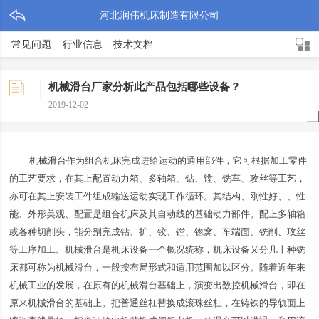
河北润伟机床制造有限公司
常见问题
行业信息
技术文档
机械滑台厂家分析此产品包括哪些设备？
2019-12-02
机械滑台
作为组合机床完成进给运动的通用部件，它可根据加工零件
的工艺要求，在其上配置动力箱、多轴箱、钻、镗、铣车、攻丝等工艺，
亦可在其上安装工件组成输送运动实现工作循环。其结构、刚性好、、性
能、外形美观、配置是组合机床及其自动线的基础动力部件。配上多轴箱
或各种切削头，能分别完成钻、扩、铰、镗、锪窝、车端面、铣削、玫丝
等工序加工。机械滑台是机床设备一个概况统称，机床设备又分几十种铣
床都可称为机械滑台，一般按布局形式和适用范围加以区分。随着近年来
机械工业的发展，在原有的机械滑台基础上，演变出数控机械滑台，即在
原来机械滑台的基础上。把普通丝杠替换成滚珠丝杠，在铸铁的导轨面上