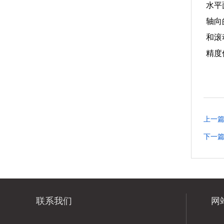
水平
轴向
和滚
精度
上一
下一
联系我们
网