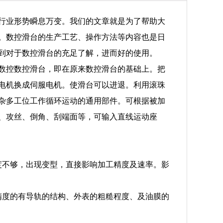
行业形势瞬息万变。我们的文章就是为了帮助大
。数控滑台的生产工艺、操作方法等内容也是日
到对于数控滑台的充足了解，进而好的使用。
数控数控滑台，即在原来数控滑台的基础上。把
电机换成伺服电机。使滑台可以进退。利用滚珠
杂多工位工作循环运动的通用部件。可根据被加
、攻丝、倒角、刮端面等，可输入直线运动座
度不够，出现变型，直接影响加工精度及速率。影
精度的有导轨的结构、外表的粗糙程度、及油膜的