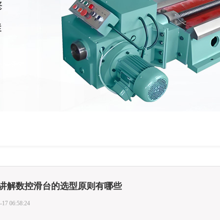
讲解数控滑台的选型原则有哪些
-17 06:58:24