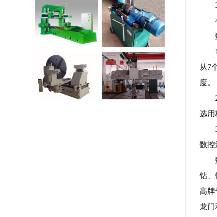
20系列龙门
GY800滚压机床
铣磨机床
从7
12卧式端面
TXK21系列数控栋
铣床
梁龙门镗铣床
度。
选用
数控
钻、
高牌
龙门