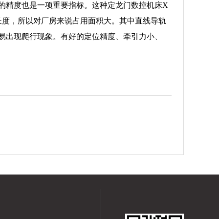
的精度也是一项重要指标。这种定龙门数控机床X
长度，所以对厂房来说占用面积大。其中直线导轨
易出现爬行现象。有好的定位精度、牵引力小、