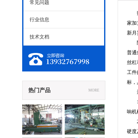
常见问题
行业信息
家加
新月
技术文档
普通
丝杠
工件
标，
热门产品
MORE
响机
00卧式端面
TX69系列数显落地
铣床
镗铣床
硬度