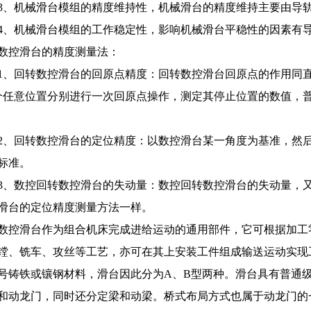
3、机械滑台模组的精度维持性，机械滑台的精度维持主要由导
4、机械滑台模组的工作稳定性，影响机械滑台平稳性的因素有
数控滑台的精度测量法：
1、回转数控滑台的回原点精度：回转数控滑台回原点的作用同
个任意位置分别进行一次回原点操作，测定其停止位置的数值，
2、回转数控滑台的定位精度：以数控滑台某一角度为基准，然后
标准。
3、数控回转数控滑台的失动量：数控回转数控滑台的失动量，
滑台的定位精度测量方法一样。
数控滑台作为组合机床完成进给运动的通用部件，它可根据加工
镗、铣车、攻丝等工艺，亦可在其上安装工件组成输送运动实现
号铸铁或镶钢材料，滑台因此分为A、B型两种。滑台具有普通
和动龙门，同时还分定梁和动梁。桥式布局方式也属于动龙门的