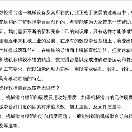
数控滑台
这一机械设备及其所在的行业正处于发展的过程当中，
充足和的了解数控滑台而创作的，希望能够为大家带来一些帮助
异。我们需要不断的新和完备自己的知识库，只有这样才能够做
随着近年来机械工业的发展，在原有的数控滑台基础上，演变出
丝杠换成滚珠丝杠，在铸铁的导轨面上镶嵌直线导轨。把变速箱
和线轨获得较不错的精度。数控滑台是以完成准确进给运动和复
的工艺要求、配以知觉的动力部件，用以完成钻孔、铰孔、镗孔
具有移动准确的特点。
选择数控滑台应该考虑哪些？
1、机械滑台模组的硬度及运动好用度，如果机械滑台的元件硬
械滑台好用度的因素有摩擦系数、加工速度、及元件质量等。
2、机械滑台模组的导向精度问题，一般能够影响机械滑台导向
及厚度等。