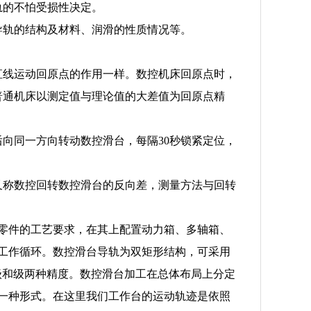
轨的不怕受损性决定。
导轨的结构及材料、润滑的性质情况等。
直线运动回原点的作用一样。数控机床回原点时，
普通机床以测定值与理论值的大差值为回原点精
向同一方向转动数控滑台，每隔30秒锁紧定位，
又称数控回转数控滑台的反向差，测量方法与回转
零件的工艺要求，在其上配置动力箱、多轴箱、
工作循环。数控滑台导轨为双矩形结构，可采用
级和级两种精度。数控滑台加工在总体布局上分定
一种形式。在这里我们工作台的运动轨迹是依照